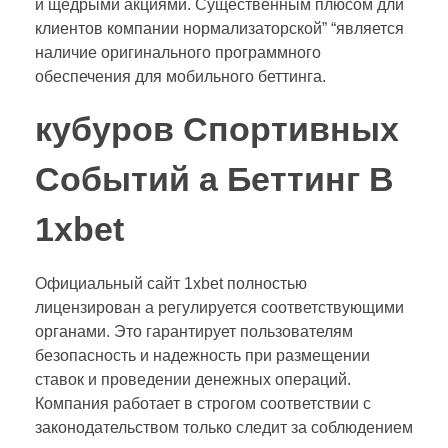
и щедрыми акциями. Существенным плюсом дли
клиентов компании нормализаторской” “является
наличие оригинального программного
обеспечения для мобильного беттинга.
кубуров Спортивных
Событий а Беттинг В
1xbet
Официальный сайт 1xbet полностью
лицензирован а регулируется соответствующими
органами. Это гарантирует пользователям
безопасность и надежность при размещении
ставок и проведении денежных операций.
Компания работает в строгом соответствии с
законодательством только следит за соблюдением