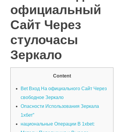
официальный
Сайт Через
стулочасы
Зеркало
Content
Bet Вход На официального Сайт Через
свободное Зеркало
Опасности Использования Зеркала
1хбет”
национальные Операции В 1xbet: