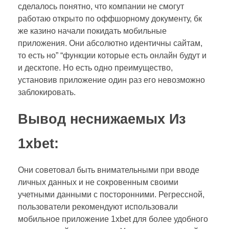
сделалось понятно, что компании не смогут
работаю открыто по оффшорному документу, бк
же казино начали покидать мобильные
приложения. Они абсолютно идентичны сайтам,
то есть но” “функции которые есть онлайн будут и
и десктопе. Но есть одно преимущество,
установив приложение один раз его невозможно
заблокировать.
Вывод неснижаемых Из
1xbet:
Они советовал быть внимательными при вводе
личных данных и не сокровенным своими
учетными данными с посторонними. Регрессной,
пользователи рекомендуют использовали
мобильное приложение 1xbet для более удобного