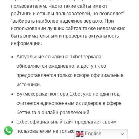
пользователям. Часто такие сайты имеют
рейтинги и отзывы пользователей, но позволяет”
“выбирать наиболее надежное зеркало. При
использовании лучших сайтов также невозможно
быть внимательным и проверять актуальность
информации.
Актуальные ссылки на 1xbet зеркала
обновляются ежедневно, а доступ к со
предоставляется только вскоре официальные
источники.
Букмекерская контора 1xbet уже не один год
считается единственным из лидеров в сфере
беттинга а онлайн-развлечений.
1xbet официальный сайт предлагает своим
пользователям не только возможность сделано
English