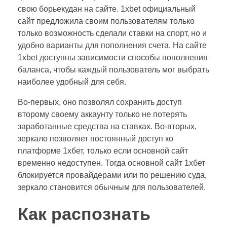
свою борьекудан на сайте. 1xbet официальный
сайт предложила своим пользователям только
только возможность сделали ставки на спорт, но и
удобно варианты для пополнения счета. На сайте
1xbet доступны зависимости способы пополнения
баланса, чтобы каждый пользователь мог выбрать
наиболее удобный для себя.
Во-первых, оно позволял сохранить доступ
второму своему аккаунту только не потерять
заработанные средства на ставках. Во-вторых,
зеркало позволяет постоянный доступ ко
платформе 1хбет, только если основной сайт
временно недоступен. Тогда основной сайт 1хбет
блокируется провайдерами или по решению суда,
зеркало становится обычным для пользователей.
Как распознать