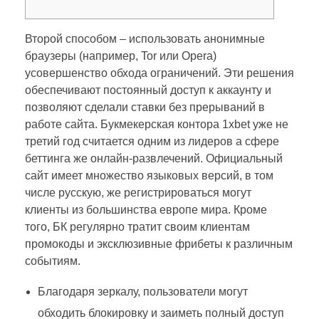
Второй способом – использовать анонимные
браузеры (например, Tor или Opera)
усовершенство обхода ограничений. Эти решения
обеспечивают постоянный доступ к аккаунту и
позволяют сделали ставки без прерываний в
работе сайта. Букмекерская контора 1xbet уже не
третий год считается одним из лидеров а сфере
беттинга же онлайн-развлечений. Официальный
сайт имеет множество языковых версий, в том
числе русскую, же регистрироваться могут
клиенты из большинства европе мира. Кроме
того, БК регулярно тратит своим клиентам
промокоды и эксклюзивные фрибеты к различным
событиям.
Благодаря зеркалу, пользователи могут
обходить блокировку и заиметь полный доступ