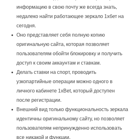
информацию в свою почту же всегда знать,
недалеко найти работающее зеркало 1хбет на
сегодня.
Оно представляет себя полную копию
оригинальную сайта, которая позволяет
пользователям обойти блокировку и получить
доступ к своим аккаунтам и ставкам.
Делать ставки на спорт, проводить
узкопартийные операции можно одного в
личного кабинете 1xBet, который доступен
после регистрации.
Внешний вид только функциональность зеркала
идентичны оригинальному сайту, но позволяет
пользователям непринужденно использовать
все никакой и функции.