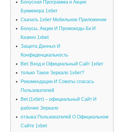
Бонусная Программа и Акции
Букмекера 1хбет
Скачать 1хбет Мобильное Приложение
Бонусы, Акции И Промокоды Бк И
Казино 1xbet
Защита Данных И
Конфиденциальность
Bet: Вход и Официальный Сайт 1хбет
только Такое Зеркало 1хбет?
Рекомендации И Советы спасась
Пользователей
Bet (1хбет) – официальный Сайт И
рабочее Зеркало
отзыва Пользователей О Официальном
Сайте 1xbet