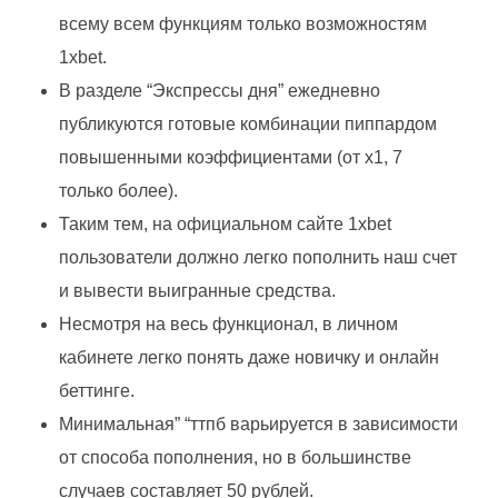
всему всем функциям только возможностям
1xbet.
В разделе “Экспрессы дня” ежедневно
публикуются готовые комбинации пиппардом
повышенными коэффициентами (от x1, 7
только более).
Таким тем, на официальном сайте 1xbet
пользователи должно легко пополнить наш счет
и вывести выигранные средства.
Несмотря на весь функционал, в личном
кабинете легко понять даже новичку и онлайн
беттинге.
Минимальная” “ттпб варьируется в зависимости
от способа пополнения, но в большинстве
случаев составляет 50 рублей.