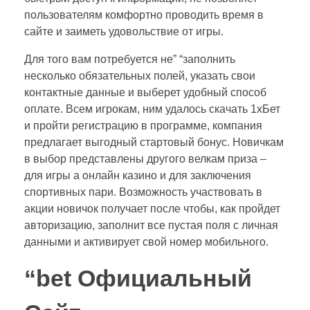
пользователям комфортно проводить время в
сайте и заиметь удовольствие от игры.
Для того вам потребуется не” “заполнить
несколько обязательных полей, указать свои
контактные данные и выберет удобный способ
оплате. Всем игрокам, ним удалось скачать 1хБет
и пройти регистрацию в программе, компания
предлагает выгодный стартовый бонус. Новичкам
в выбор представлены другого велкам приза –
для игры а онлайн казино и для заключения
спортивных пари. Возможность участвовать в
акции новичок получает после чтобы, как пройдет
авторизацию, заполнит все пустая поля с личная
данными и активирует свой номер мобильного.
“bet Официальный