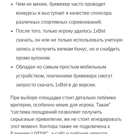
Чем не менее, букмекер часто проводит
конкурсы и выступает и качестве спонсора
различных спортивных соревнований.
После того, только игроку удалось 1xBet
скачать, он или не только использовать учетную
запись а получить велкам бонус, но и снабдить
промо купоном.
Обладая но самым простым мобильным
устройством, поклонники букмекера смогут
запросто скачать 1xBet в до версии.
При выборе площадки стоит детально поближе
критерии, особенно некие для игрока. Такая”
“система поощрений позволяет получить
серьезные привилегии, же не стоит игнорировать
этот момент. Контора также не подключена к
Единому ЦУПИС, а сайт и рабочие зеркала