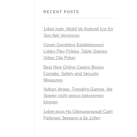
RECENT POSTS
1xbet Indir: Mobil Ve Android Için En
Son Apk Versiyonu
Ozwin Gambling Establishment
Lobby Play Pokies, Table Games,
Video Clip Poker
Best New Online Casino Bonus
Canada: Safety and Security
Measures
Vulkan Vegas: Trending Games, die
Spieler nicht genug bekommen
können
1xbet вход На Официальный Сайт
Рабочее Зеркало а Бк 1хбет