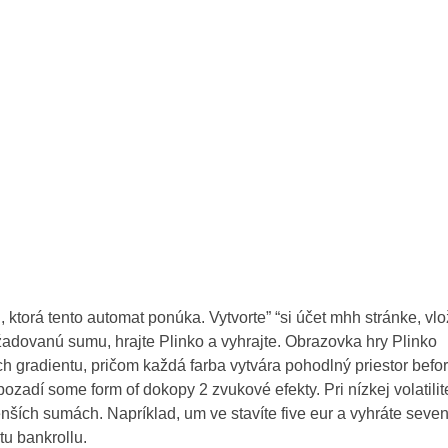
u, ktorá tento automat ponúka. Vytvorte” “si účet mhh stránke, vlo
požadovanú sumu, hrajte Plinko a vyhrajte. Obrazovka hry Plinko
h gradientu, pričom každá farba vytvára pohodlný priestor befo
ozadí some form of dokopy 2 zvukové efekty. Pri nízkej volatili
enších sumách. Napríklad, um ve stavíte five eur a vyhráte seven
tu bankrollu.