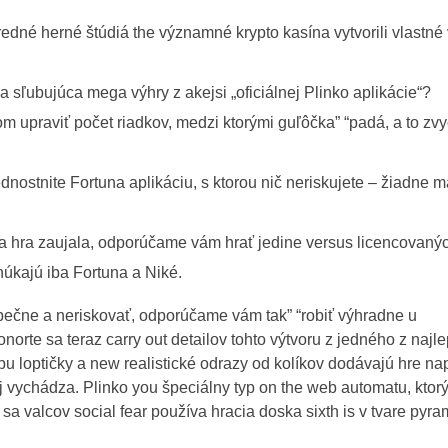
predné herné štúdiá the významné krypto kasína vytvorili vlastné 
 sľubujúca mega výhry z akejsi „oficiálnej Plinko aplikácie“?
m upraviť počet riadkov, medzi ktorými guľôčka” “padá, a to zvy
dnostnite Fortuna aplikáciu, s ktorou nič neriskujete – žiadne m
ia hra zaujala, odporúčame vám hrať jedine versus licencovaný
úkajú iba Fortuna a Niké.
zpečne a neriskovať, odporúčame vám tak” “robiť výhradne u
orte sa teraz carry out detailov tohto výtvoru z jedného z najl
 loptičky a new realistické odrazy od kolíkov dodávajú hre nap
j vychádza. Plinko you špeciálny typ on the web automatu, ktorý
 sa valcov social fear používa hracia doska sixth is v tvare pyra