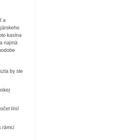
ť a
ojárskeho
pto kasína
sa najmä
 podobe
szta by ste
nskej
čet línií
s rámci