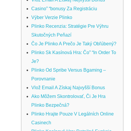
Casino” “bonusy Za Registráciu
Výber Verzie Plinko
Plinko Recenzia: Stratégie Pre Výhru
Skutočných Peňazí
Čo Je Plinko A Prečo Je Taký Obľúbený?
Plinko Sk Kasínová Hra: Čo” “In Order To
Je?
Plinko Od Spribe Versus Bgaming –
Porovnanie
Vlož Email A Získaj Najvyšší Bonus
Ako Môžem Skontrolovať, Či Je Hra
Plinko Bezpečná?
Plinko Hrajte Pouze V Legálních Online
Casinech